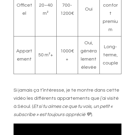
Officet
20–40
700-
confor
Oui
el
m²
1200€
t
premiu
m
Oui,
Long-
Appart
1000€
généra
50 m²+
terme,
ement
+
lement
couple
élevée
Si jamais ça t’intéresse, je te montre dans cette
vidéo les différents appartements que j’ai visité
à Séoul. (
Et si tu aimes ce que tu vois, un petit «
subscribe » est toujours apprécié 💙
).