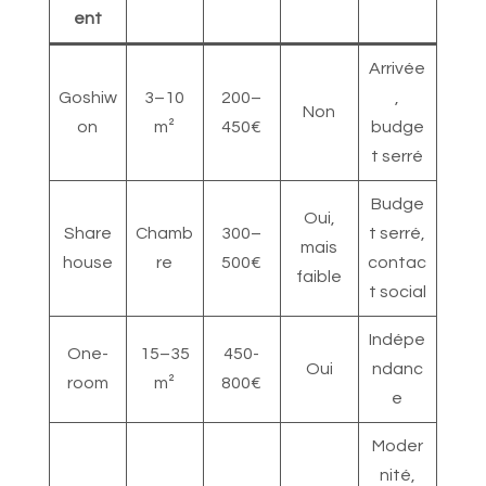
ent
Arrivée
Goshiw
3–10
200–
,
Non
on
m²
450€
budge
t serré
Budge
Oui,
Share
Chamb
300–
t serré,
mais
house
re
500€
contac
faible
t social
Indépe
One-
15–35
450-
Oui
ndanc
room
m²
800€
e
Moder
nité,