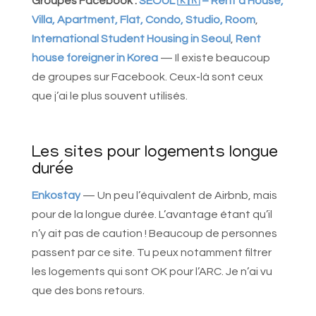
Groupes
Facebook :
SEOUL 🇰🇷 – Rent a House,
Villa, Apartment, Flat, Condo, Studio, Room
,
International Student Housing in Seoul
,
Rent
house foreigner in Korea
— Il existe beaucoup
de groupes sur Facebook. Ceux-là sont ceux
que j’ai le plus souvent utilisés.
Les sites pour logements longue
durée
Enkostay
— Un peu l’équivalent de Airbnb, mais
pour de la longue durée. L’avantage étant qu’il
n’y ait pas de caution ! Beaucoup de personnes
passent par ce site. Tu peux notamment filtrer
les logements qui sont OK pour l’ARC. Je n’ai vu
que des bons retours.